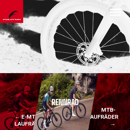
RENNRAD
MTB-
← E-MTB-
LAUFRÄDER
LAUFRÄDER
→