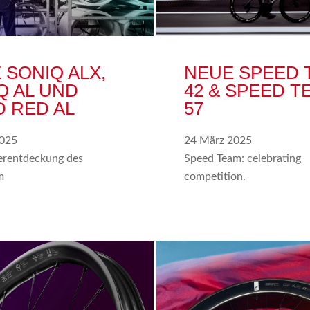
 SONIQ ALX,
NEUE SPEED 
Q AL UND
42 & SPEED T
D RED AL
57
2025
24 März 2025
erentdeckung des
Speed Team: celebrating
m
competition.