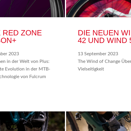
 RED ZONE
DIE NEUEN W
BON+
42 UND WIND 
ber 2023
13 September 2023
n in der Welt von Plus:
The Wind of Change Übe
te Evolution in der MTB-
Vielseitigkeit
chnologie von Fulcrum