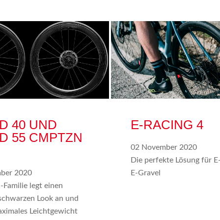
D 40 UND
E-RACING 4
D 55 CMPTZN
02 November 2020
Die perfekte Lösung für 
ber 2020
E-Gravel
-Familie legt einen
schwarzen Look an und
aximales Leichtgewicht