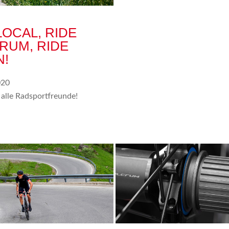
LOCAL, RIDE
RUM, RIDE
N!
020
 alle Radsportfreunde!