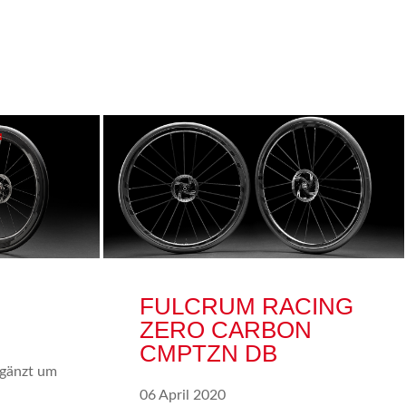
FULCRUM RACING
ZERO CARBON
CMPTZN DB
gänzt um
06 April 2020