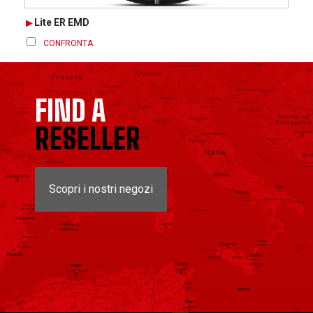
Lite ER EMD
CONFRONTA
FIND A
RESELLER
Scopri i nostri negozi