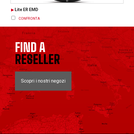
Lite ER EMD
CONFRONTA
FIND A
RESELLER
Scopri i nostri negozi