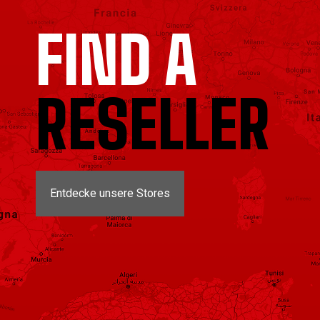
FIND A
RESELLER
Entdecke unsere Stores