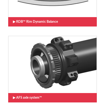
RDB™ Rim Dynamic Balance
AFS axle system™