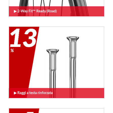
2-Way Fit™ Ready (Road)
Raggi a testa rinforzata