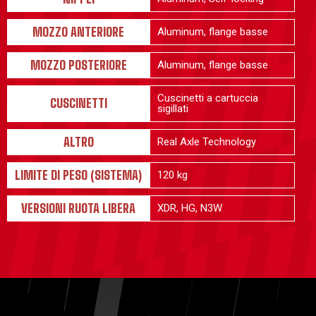
MOZZO ANTERIORE
Aluminum, flange basse
MOZZO POSTERIORE
Aluminum, flange basse
Cuscinetti a cartuccia
CUSCINETTI
sigillati
ALTRO
Real Axle Technology
LIMITE DI PESO (SISTEMA)
120 kg
VERSIONI RUOTA LIBERA
XDR, HG, N3W