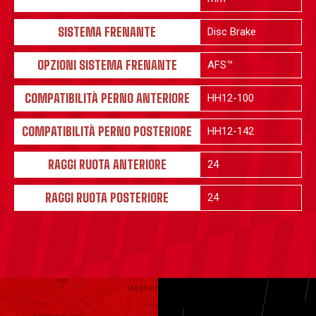
SISTEMA FRENANTE
Disc Brake
OPZIONI SISTEMA FRENANTE
AFS™
COMPATIBILITÀ PERNO ANTERIORE
HH12-100
COMPATIBILITÀ PERNO POSTERIORE
HH12-142
RAGGI RUOTA ANTERIORE
24
RAGGI RUOTA POSTERIORE
24