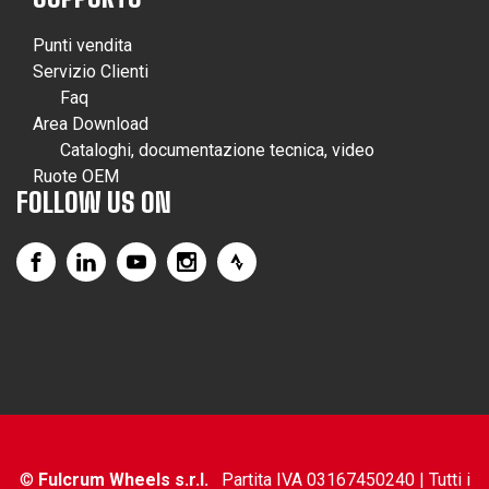
Punti vendita
Servizio Clienti
Faq
Area Download
Cataloghi, documentazione tecnica, video
Ruote OEM
FOLLOW US ON
©
Fulcrum Wheels s.r.l.
Partita IVA 03167450240 | Tutti i