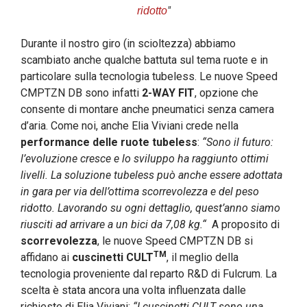
"
ridotto
Durante il nostro giro (in scioltezza) abbiamo
scambiato anche qualche battuta sul tema ruote e in
particolare sulla tecnologia tubeless. Le nuove Speed
CMPTZN DB sono infatti
2-WAY FIT
, opzione che
consente di montare anche pneumatici senza camera
d’aria. Come noi, anche Elia Viviani crede nella
performance delle ruote tubeless
:
“Sono il futuro:
l’evoluzione cresce e lo sviluppo ha raggiunto ottimi
livelli.
La soluzione tubeless può anche essere adottata
in gara per via dell’ottima scorrevolezza e del peso
ridotto. Lavorando su ogni dettaglio, quest’anno siamo
riusciti ad arrivare a un bici da 7,08 kg.“
A proposito di
scorrevolezza
, le nuove Speed CMPTZN DB si
TM
affidano ai
cuscinetti CULT
, il meglio della
tecnologia proveniente dal reparto R&D di Fulcrum. La
scelta è stata ancora una volta influenzata dalle
richieste di Elia Viviani:
“
I cuscinetti CULT sono una