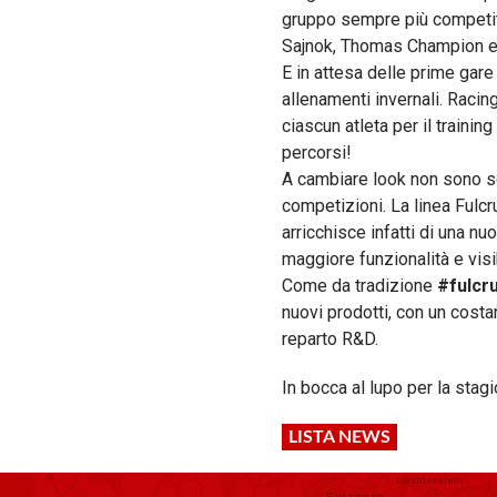
gruppo sempre più competiti
Sajnok, Thomas Champion 
E in attesa delle prime gare 
allenamenti invernali. Raci
ciascun atleta per il traini
percorsi!
A cambiare look non sono so
competizioni. La linea Fulc
arricchisce infatti di una n
maggiore funzionalità e visib
Come da tradizione
#fulcr
nuovi prodotti, con un cost
reparto R&D.
In bocca al lupo per la stag
LISTA NEWS