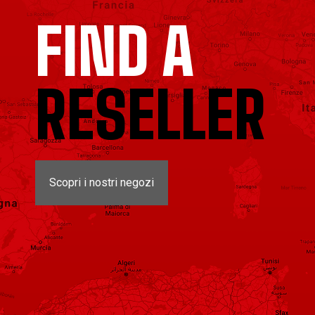
FIND A
RESELLER
Scopri i nostri negozi