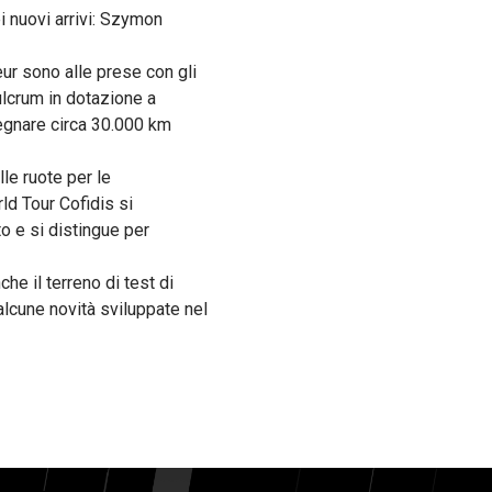
i nuovi arrivi: Szymon
eur sono alle prese con gli
ulcrum in dotazione a
segnare circa 30.000 km
le ruote per le
rld Tour Cofidis si
to e si distingue per
he il terreno di test di
alcune novità sviluppate nel