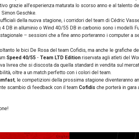
vo grazie all’esperienza maturata lo scorso anno e al talento de
e Simon Geschke.
ufficiali della nuova stagione, i corridori del team di Cédric Vass
ng 4 DB in alluminio o Wind 40/55 DB in carbonio sono i modelli F
ng stagionale – sessioni che a fine anno porteranno i computer a 
ltanto le bici De Rosa del team Cofidis, ma anche le grafiche del
rum
Speed 40/55
-
Team LTD Edition
riservata agli atleti del Wo
uova livrea che si discosta da quella standard in vendita sul merca
ilità, oltre a un match perfetto con i colori del team.
umfast
, le competizioni della prossima stagione diventeranno anc
ante scambio di feedback con il team
Cofidis
che porterà in gara 
ione!