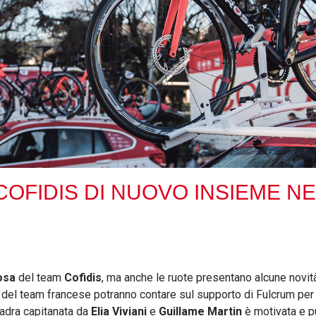
OFIDIS DI NUOVO INSIEME NE
osa
del team
Cofidis
, ma anche le ruote presentano alcune novità
 del team francese potranno contare sul supporto di Fulcrum per 
adra capitanata da
Elia Viviani
e
Guillame Martin
è motivata e p