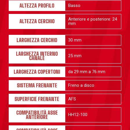
ALTEZZA PROFILO
Basso
Anteriore e posteriore: 24
ALTEZZA CERCHIO
mm
LARGHEZZA CERCHIO
30 mm
LARGHEZZA INTERNO
25 mm
CANALE
LARGHEZZA COPERTONI
da 29 mm a 76 mm
SISTEMA FRENANTE
Freno a disco
SUPERFICIE FRENANTE
AFS
COMPATIBILITÀ ASSE
HH12-100
ANTERIORE