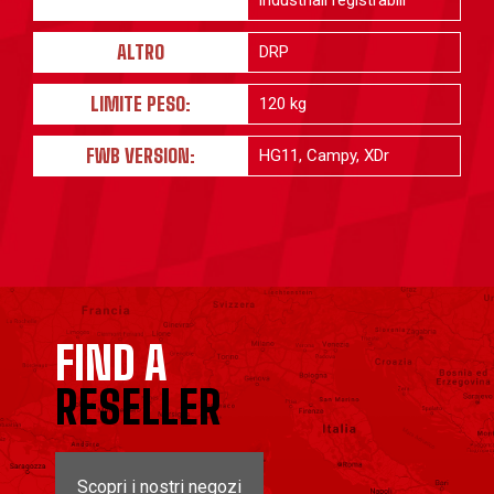
industriali registrabili
ALTRO
DRP
LIMITE PESO:
120 kg
FWB VERSION:
HG11, Campy, XDr
FIND A
RESELLER
Scopri i nostri negozi