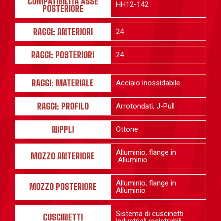
COMPATIBILITÀ ASSE
HH12-142
POSTERIORE
RAGGI: ANTERIORI
24
RAGGI: POSTERIORI
24
RAGGI: MATERIALE
Acciaio inossidabile
RAGGI: PROFILO
Arrotondati, J-Pull
NIPPLI
Ottone
Alluminio, flange in
MOZZO ANTERIORE
Alluminio
Alluminio, flange in
MOZZO POSTERIORE
Alluminio
Sistema di cuscinetti
CUSCINETTI