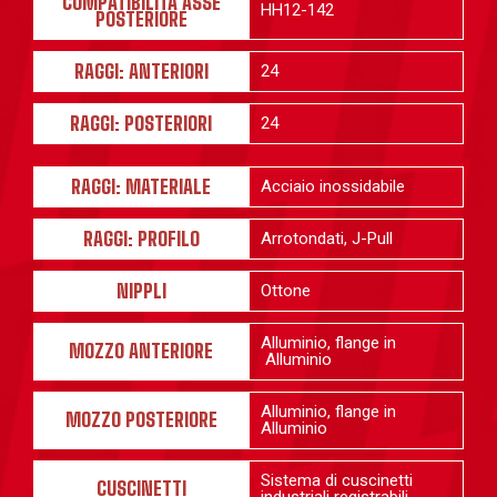
COMPATIBILITÀ ASSE
HH12-142
POSTERIORE
RAGGI: ANTERIORI
24
RAGGI: POSTERIORI
24
RAGGI: MATERIALE
Acciaio inossidabile
RAGGI: PROFILO
Arrotondati, J-Pull
NIPPLI
Ottone
Alluminio, flange in
MOZZO ANTERIORE
Alluminio
Alluminio, flange in
MOZZO POSTERIORE
Alluminio
Sistema di cuscinetti
CUSCINETTI