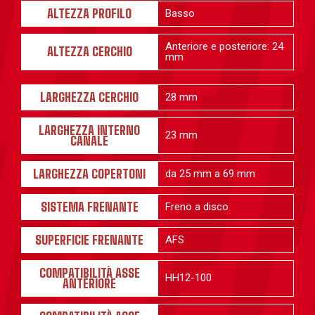
ALTEZZA PROFILO
Basso
Anteriore e posteriore: 24
ALTEZZA CERCHIO
mm
LARGHEZZA CERCHIO
28 mm
LARGHEZZA INTERNO
23 mm
CANALE
LARGHEZZA COPERTONI
da 25 mm a 69 mm
SISTEMA FRENANTE
Freno a disco
SUPERFICIE FRENANTE
AFS
COMPATIBILITÀ ASSE
HH12-100
ANTERIORE