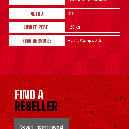
industriali registrabili
ALTRO
DRP
LIMITE PESO:
120 kg
FWB VERSION:
HG11, Campy, XDr
FIND A
RESELLER
Scopri i nostri negozi