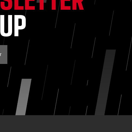
NUP
r