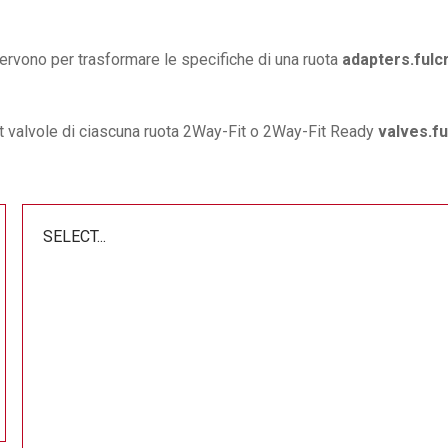
servono per trasformare le specifiche di una ruota
adapters.ful
kit valvole di ciascuna ruota 2Way-Fit o 2Way-Fit Ready
valves.f
SELECT...