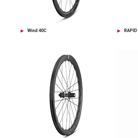
Wind 40C
RAPID 