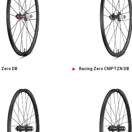
 Zero DB
Racing Zero CMPTZN DB