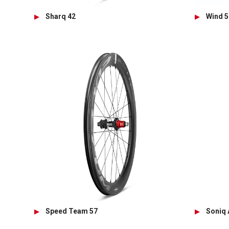
Sharq 42
Wind 5
Speed Team 57
Soniq 