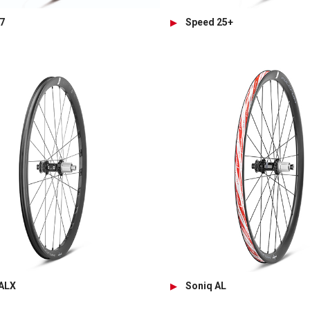
7
Speed 25+
ALX
Soniq AL