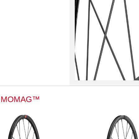
E:MOMAG™