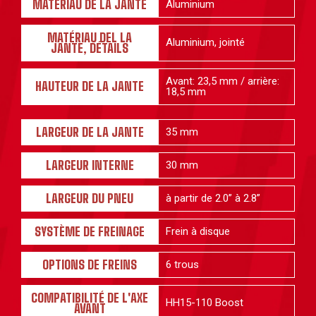
MATÉRIAU DE LA JANTE
Aluminium
MATÉRIAU DEL LA
Aluminium, jointé
JANTE, DÉTAILS
Avant: 23,5 mm / arrière:
HAUTEUR DE LA JANTE
18,5 mm
LARGEUR DE LA JANTE
35 mm
LARGEUR INTERNE
30 mm
LARGEUR DU PNEU
à partir de 2.0” à 2.8”
SYSTÈME DE FREINAGE
Frein à disque
OPTIONS DE FREINS
6 trous
COMPATIBILITÉ DE L'AXE
HH15-110 Boost
AVANT