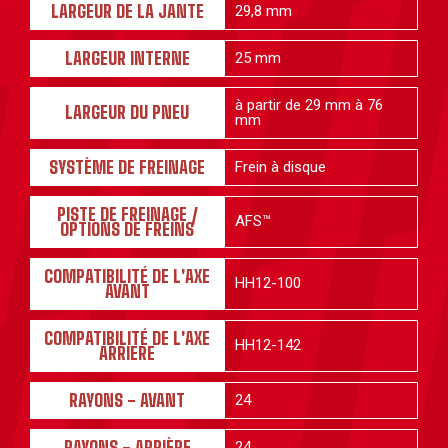
LARGEUR DE LA JANTE
29,8 mm
LARGEUR INTERNE
25 mm
à partir de 29 mm à 76
LARGEUR DU PNEU
mm
SYSTÈME DE FREINAGE
Frein à disque
PISTE DE FREINAGE /
AFS
™
OPTIONS DE FREINS
COMPATIBILITÉ DE L'AXE
HH12-100
AVANT
COMPATIBILITÉ DE L'AXE
HH12-142
ARRIERE
RAYONS - AVANT
24
RAYONS - ARRIÈRE
24