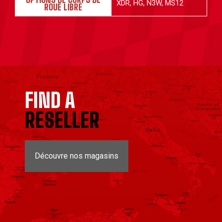
XDR, HG, N3W, MS12
ROUE LIBRE
FIND A
RESELLER
Découvre nos magasins