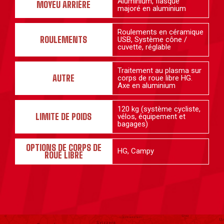
Aluminium, flasque
MOYEU ARRIÈRE
majoré en aluminium
Roulements en céramique
ROULEMENTS
USB, Système cône /
cuvette, réglable
Traitement au plasma sur
AUTRE
corps de roue libre HG.
Axe en aluminium
120 kg (
système cycliste,
LIMITE DE POIDS
vélos, équipement et
bagages)
OPTIONS DE CORPS DE
HG, Campy
ROUE LIBRE