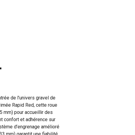
L
trée de l’univers gravel de
primée Rapid Red, cette roue
25 mm) pour accueillir des
nt confort et adhérence sur
système d’engrenage amélioré
33 mm) garantit une fiabilité