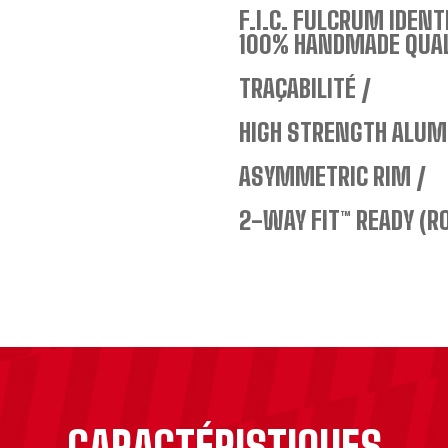
F.I.C. FULCRUM IDENT
100% HANDMADE QUAL
TRAÇABILITÉ
HIGH STRENGTH ALU
ASYMMETRIC RIM
2-WAY FIT™ READY (R
CARACTÉRISTIQUES