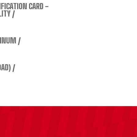
IFICATION CARD -
ITY
MINUM
OAD)