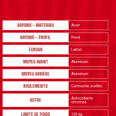
RAYONS - MATÈRIAU
Acier
RAYONS - PROFIL
Rond
ÉCROUS
Laiton
MOYEU AVANT
Aluminum
MOYEU ARRIÈRE
Aluminum
ROULEMENTS
Cartouche scellés
Autocollants
AUTRE
chromés
LIMITE DE POIDS
120 kg