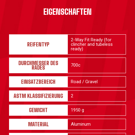
EIGENSCHAFTEN
2-Way Fit Ready (for
REIFENTYP
clincher and tubeless
ready)
DURCHMESSER DES
700c
RADES
EINSATZBEREICH
Road / Gravel
ASTM KLASSIFIZIERUNG
2
GEWICHT
1950 g
MATERIAL
Aluminum