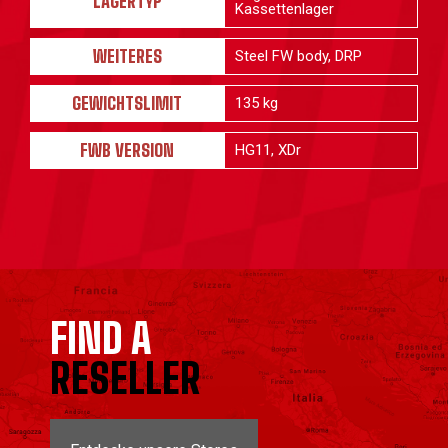
LAGERTYP
Kassettenlager
WEITERES
Steel FW body, DRP
GEWICHTSLIMIT
135 kg
FWB VERSION
HG11, XDr
FIND A
RESELLER