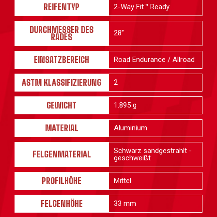
REIFENTYP
2-Way Fit™ Ready
DURCHMESSER DES
28”
RADES
EINSATZBEREICH
Road Endurance / Allroad
ASTM KLASSIFIZIERUNG
2
GEWICHT
1.895 g
MATERIAL
Aluminium
Schwarz sandgestrahlt -
FELGENMATERIAL
geschweißt
PROFILHÖHE
Mittel
FELGENHÖHE
33 mm