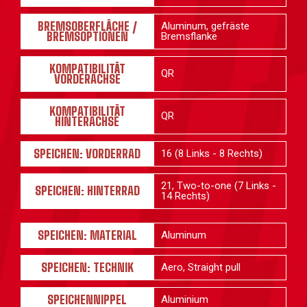
BREMSOBERFLÄCHE /
Aluminum, gefräste
BREMSOPTIONEN
Bremsflanke
KOMPATIBILITÄT
QR
VORDERACHSE
KOMPATIBILITÄT
QR
HINTERACHSE
SPEICHEN: VORDERRAD
16 (8 Links - 8 Rechts)
21, Two-to-one (7 Links -
SPEICHEN: HINTERRAD
14 Rechts)
SPEICHEN: MATERIAL
Aluminum
SPEICHEN: TECHNIK
Aero, Straight pull
SPEICHENNIPPEL
Aluminium