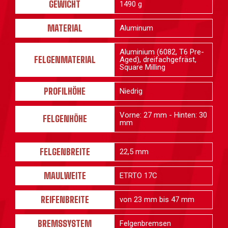
GEWICHT
1490 g
MATERIAL
Aluminum
Aluminium (6082, T6 Pre-
FELGENMATERIAL
Aged), dreifachgefräst,
Square Milling
PROFILHÖHE
Niedrig
Vorne: 27 mm - Hinten: 30
FELGENHÖHE
mm
FELGENBREITE
22,5 mm
MAULWEITE
ETRTO 17C
REIFENBREITE
von 23 mm bis 47 mm
BREMSSYSTEM
Felgenbremsen