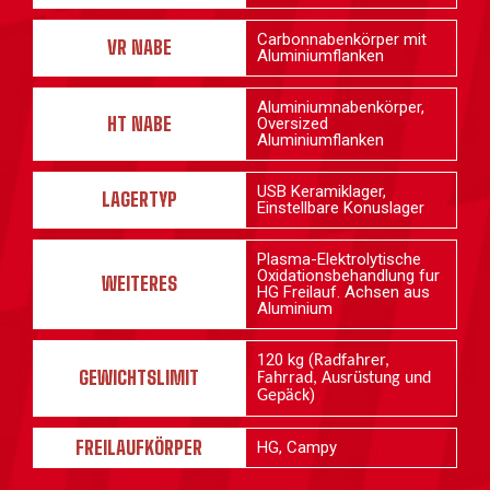
Carbonnabenkörper mit
VR NABE
Aluminiumflanken
Aluminiumnabenkörper,
HT NABE
Oversized
Aluminiumflanken
USB Keramiklager,
LAGERTYP
Einstellbare Konuslager
Plasma-Elektrolytische
Oxidationsbehandlung fur
WEITERES
HG Freilauf. Achsen aus
Aluminium
120 kg (
Radfahrer,
GEWICHTSLIMIT
Fahrrad, Ausrüstung und
)
Gepäck
FREILAUFKÖRPER
HG, Campy