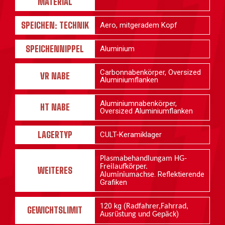
MATERIAL
SPEICHEN: TECHNIK
Aero, mitgeradem Kopf
SPEICHENNIPPEL
Aluminium
Carbonnabenkörper, Oversized
VR NABE
Aluminiumflanken
Aluminiumnabenkörper,
HT NABE
Oversized Aluminiumflanken
LAGERTYP
CULT-Keramiklager
Plasmabehandlungam HG-
Freilaufkörper.
WEITERES
. Reflektierende
Aluminiumachse
Grafiken
120 kg (
Radfahrer,Fahrrad,
GEWICHTSLIMIT
)
Ausrüstung und Gepäck