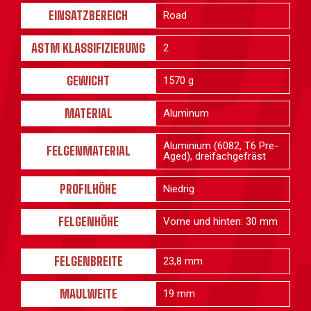
EINSATZBEREICH
Road
ASTM KLASSIFIZIERUNG
2
GEWICHT
1570 g
MATERIAL
Aluminum
Aluminium (6082, T6 Pre-
FELGENMATERIAL
Aged), dreifachgefräst
PROFILHÖHE
Niedrig
FELGENHÖHE
Vorne und hinten: 30 mm
FELGENBREITE
23,8 mm
MAULWEITE
19 mm