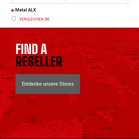
Metal ALX
VERGLEICHEN SIE
FIND A
RESELLER
Entdecke unsere Stores