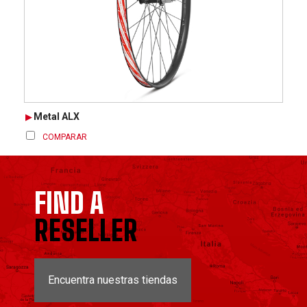
Metal ALX
COMPARAR
FIND A
RESELLER
Encuentra nuestras tiendas