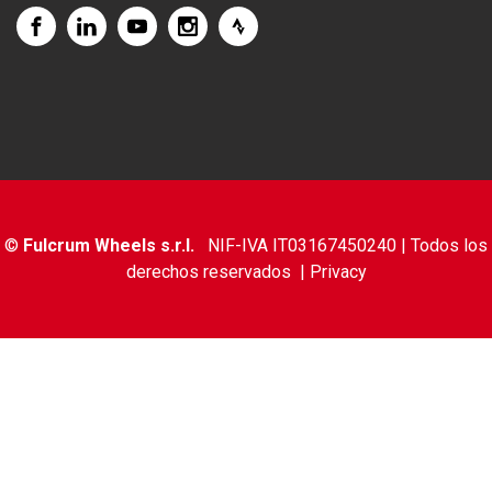
©
Fulcrum Wheels s.r.l.
NIF-IVA IT03167450240 | Todos los
derechos reservados |
Privacy