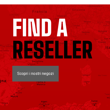
FIND A
RESELLER
Scopri i nostri negozi