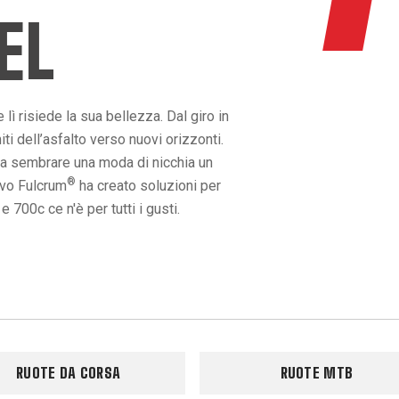
EL
lì risiede la sua bellezza. Dal giro in
ti dell’asfalto verso nuovi orizzonti.
va sembrare una moda di nicchia un
®
ivo Fulcrum
ha creato soluzioni per
700c ce n'è per tutti i gusti.
RUOTE DA CORSA
RUOTE MTB