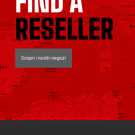
FIND A
RESELLER
Scopri i nostri negozi