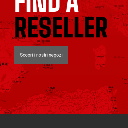
FIND A
RESELLER
Scopri i nostri negozi