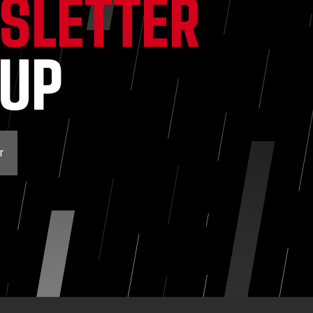
SLETTER
NUP
r