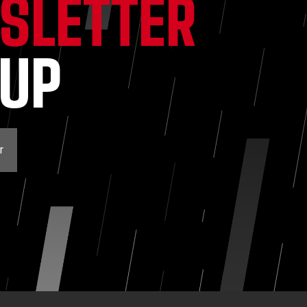
SLETTER
NUP
r