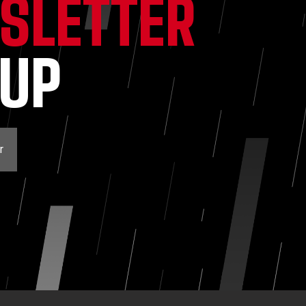
SLETTER
NUP
r