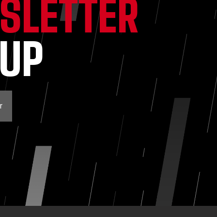
SLETTER
NUP
r