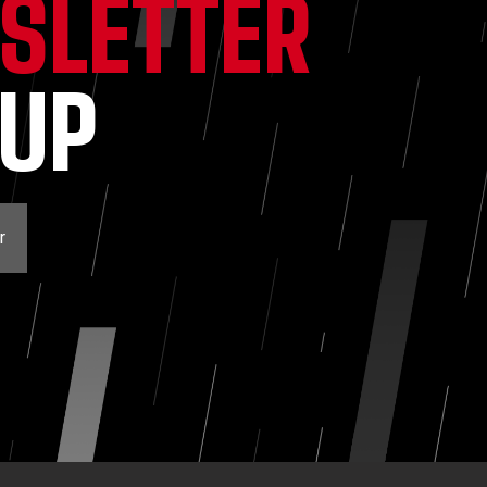
SLETTER
NUP
r