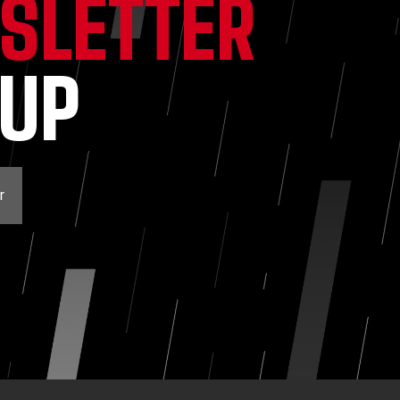
SLETTER
NUP
r