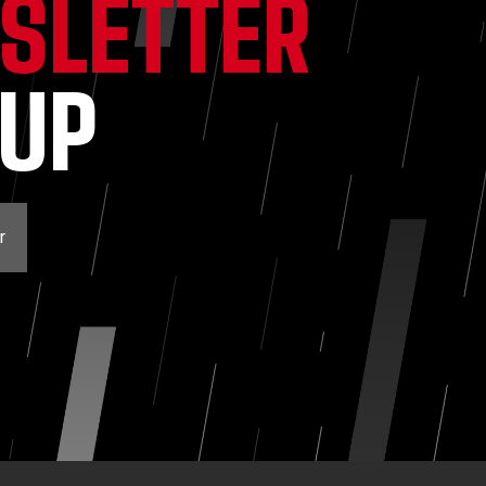
SLETTER
NUP
r