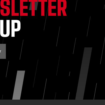
SLETTER
NUP
r