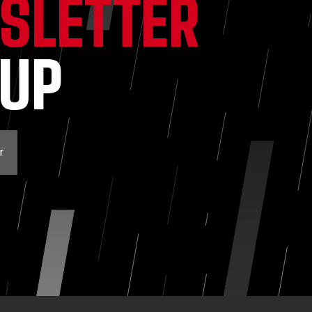
SLETTER
NUP
r