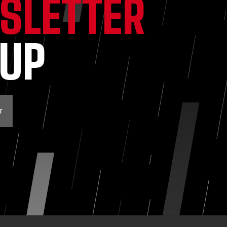
SLETTER
NUP
r