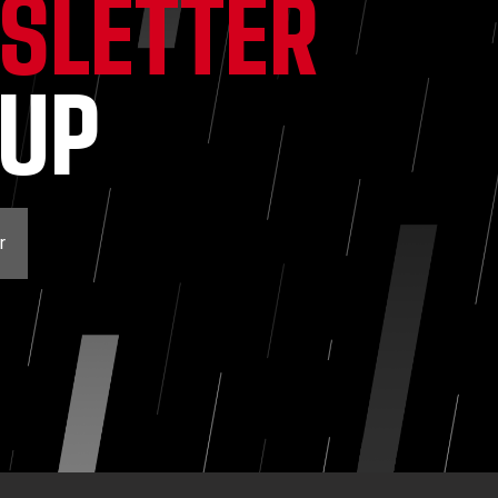
SLETTER
NUP
r