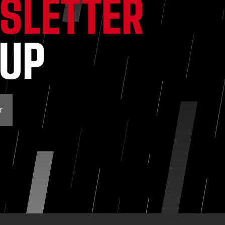
SLETTER
NUP
r