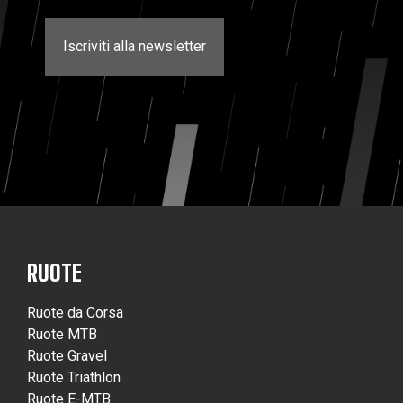
Iscriviti alla newsletter
RUOTE
Ruote da Corsa
Ruote MTB
Ruote Gravel
Ruote Triathlon
Ruote E-MTB