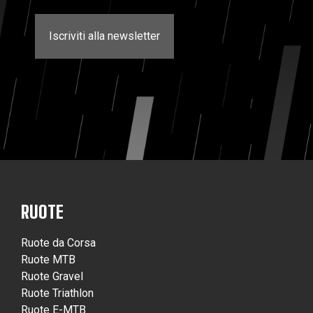
Iscriviti alla newsletter
RUOTE
Ruote da Corsa
Ruote MTB
Ruote Gravel
Ruote Triathlon
Ruote E-MTB