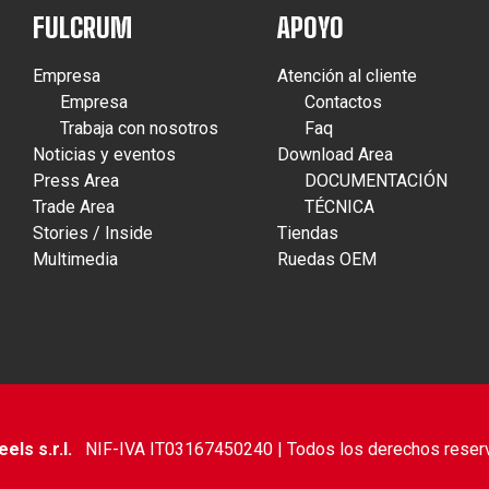
FULCRUM
APOYO
Empresa
Atención al cliente
Empresa
Contactos
Trabaja con nosotros
Faq
Noticias y eventos
Download Area
Press Area
DOCUMENTACIÓN
Trade Area
TÉCNICA
Stories / Inside
Tiendas
Multimedia
Ruedas OEM
ls s.r.l.
NIF-IVA IT03167450240 | Todos los derechos reser