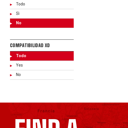
Todo
Sì
No
COMPATIBILIDAD XD
Todo
Yes
No