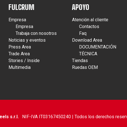
FULCRUM
APOYO
Empresa
Atención al cliente
Empresa
Contactos
Trabaja con nosotros
Faq
Noticias y eventos
Download Area
Press Area
DOCUMENTACIÓN
Trade Area
TÉCNICA
Stories / Inside
Tiendas
Multimedia
Ruedas OEM
ls s.r.l.
NIF-IVA IT03167450240 | Todos los derechos reser