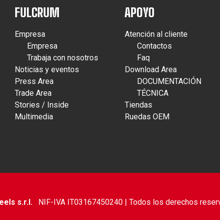
FULCRUM
APOYO
Empresa
Atención al cliente
Empresa
Contactos
Trabaja con nosotros
Faq
Noticias y eventos
Download Area
Press Area
DOCUMENTACIÓN
Trade Area
TÉCNICA
Stories / Inside
Tiendas
Multimedia
Ruedas OEM
ls s.r.l.
NIF-IVA IT03167450240 | Todos los derechos reser