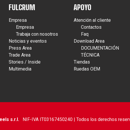
FULCRUM
APOYO
Empresa
Atención al cliente
Empresa
Contactos
Trabaja con nosotros
Faq
Noticias y eventos
Download Area
Press Area
DOCUMENTACIÓN
Trade Area
TÉCNICA
Stories / Inside
Tiendas
Multimedia
Ruedas OEM
ls s.r.l.
NIF-IVA IT03167450240 | Todos los derechos reser