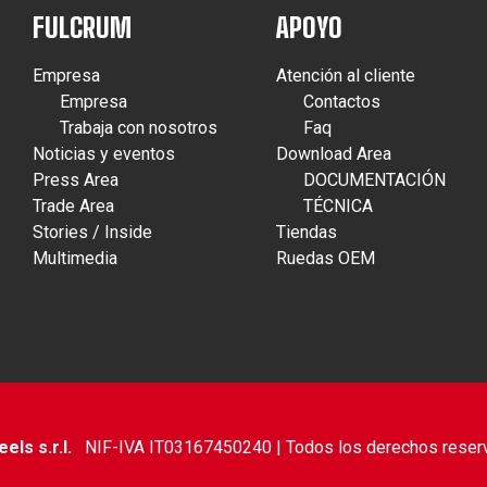
FULCRUM
APOYO
Empresa
Atención al cliente
Empresa
Contactos
Trabaja con nosotros
Faq
Noticias y eventos
Download Area
Press Area
DOCUMENTACIÓN
Trade Area
TÉCNICA
Stories / Inside
Tiendas
Multimedia
Ruedas OEM
ls s.r.l.
NIF-IVA IT03167450240 | Todos los derechos reser