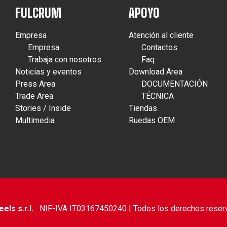
FULCRUM
APOYO
Empresa
Atención al cliente
Empresa
Contactos
Trabaja con nosotros
Faq
Noticias y eventos
Download Area
Press Area
DOCUMENTACIÓN
Trade Area
TÉCNICA
Stories / Inside
Tiendas
Multimedia
Ruedas OEM
ls s.r.l.
NIF-IVA IT03167450240 | Todos los derechos reser