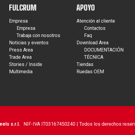
FULCRUM
APOYO
Empresa
Atención al cliente
Empresa
Contactos
Trabaja con nosotros
Faq
Noticias y eventos
Download Area
Press Area
DOCUMENTACIÓN
Trade Area
TÉCNICA
Stories / Inside
Tiendas
Multimedia
Ruedas OEM
ls s.r.l.
NIF-IVA IT03167450240 | Todos los derechos reser